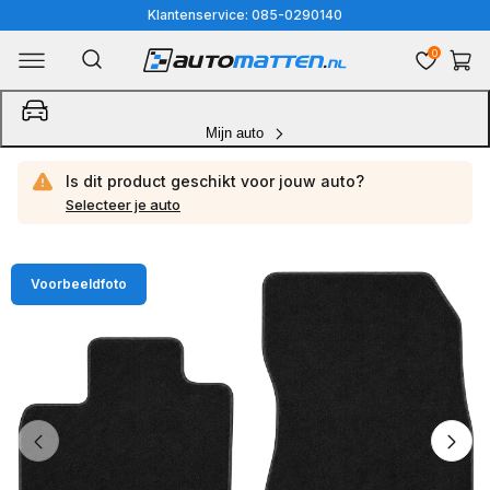
Meteen
Klantenservice: 085-0290140
naar
0
Winkelwa
de
content
Mijn auto
Is dit product geschikt voor jouw
auto?
Selecteer je auto
Ga
Voorbeeldfoto
direct
naar
productinformatie
van
1
/
4
1
van
media