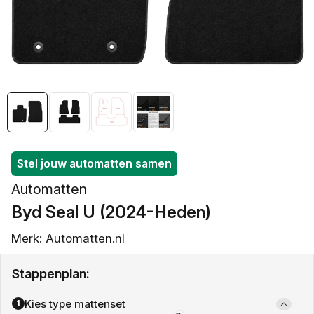
openen
in
galerieweergave
Stel jouw automatten samen
Automatten
Byd Seal U (2024-Heden)
Merk: Automatten.nl
Stappenplan:
Kies type mattenset
1