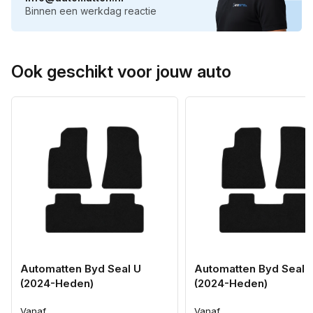
Binnen een werkdag reactie
Ook geschikt voor jouw auto
Automatten Byd Seal U
Automatten Byd Seal 
(2024-Heden)
(2024-Heden)
Vanaf
Vanaf
Normale
Normale