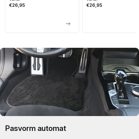
€26,95
€26,95
prijs
prijs
Pasvorm automat