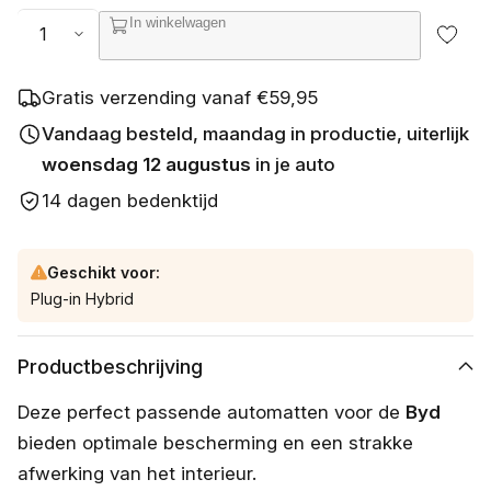
s
Aantal
In winkelwagen
c
h
i
k
Gratis verzending vanaf €59,95
b
a
Vandaag besteld, maandag in productie, uiterlijk
a
woensdag 12 augustus
in je auto
r
14 dagen bedenktijd
Geschikt voor:
Plug-in Hybrid
Productbeschrijving
Deze perfect passende automatten voor de
Byd
bieden optimale bescherming en een strakke
afwerking van het interieur.