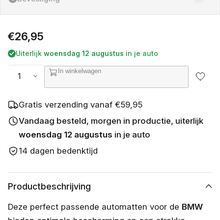
f
n
i
e
Normale
€26,95
t
b
prijs
Uiterlijk
woensdag 12 augustus
in je auto
e
s
Aantal
In winkelwagen
c
h
i
k
Gratis verzending vanaf €59,95
b
a
Vandaag besteld, morgen in productie, uiterlijk
a
woensdag 12 augustus
in je auto
r
14 dagen bedenktijd
Productbeschrijving
Deze perfect passende automatten voor de
BMW