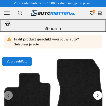
Meteen
Voorraadartikelen voor 15:00 besteld, morgen in je auto
naar
0
Winkelwa
de
content
Mijn auto
Is dit product geschikt voor jouw
auto?
Selecteer je auto
Ga
Voorbeeldfoto
direct
naar
productinformatie
van
1
/
4
1
van
media