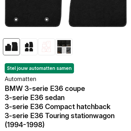
openen
in
galerieweergave
Stel jouw automatten samen
Automatten
BMW 3-serie E36 coupe
/
3-serie E36 sedan
/
3-serie E36 Compact hatchback
/
3-serie E36 Touring stationwagon
(1994-1998)