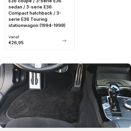
E36 coupe / 3-serie E36
sedan / 3-serie E36
Compact hatchback / 3-
serie E36 Touring
stationwagon (1994-1998)
Vanaf
Normale
€26,95
prijs