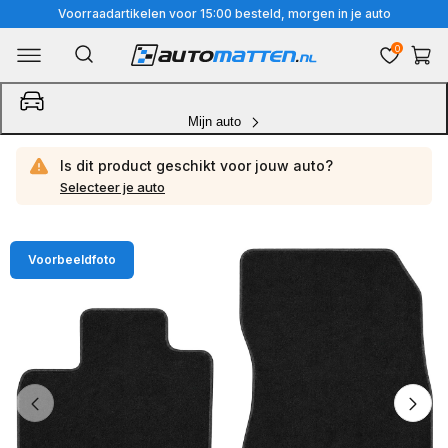
Meteen
Voorraadartikelen voor 15:00 besteld, morgen in je auto
naar
0
Winkelwa
de
content
Mijn auto
Is dit product geschikt voor jouw
auto?
Selecteer je auto
Ga
Voorbeeldfoto
direct
naar
productinformatie
van
1
/
4
1
van
media