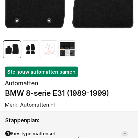
openen
in
galerieweergave
Stel jouw automatten samen
Automatten
BMW 8-serie E31 (1989-1999)
Merk: Automatten.nl
Stappenplan:
Kies type mattenset
1