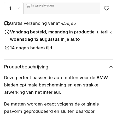
s
Aantal
In winkelwagen
c
h
i
k
Gratis verzending vanaf €59,95
b
a
Vandaag besteld, maandag in productie, uiterlijk
a
woensdag 12 augustus
in je auto
r
14 dagen bedenktijd
Productbeschrijving
Deze perfect passende automatten voor de
BMW
bieden optimale bescherming en een strakke
afwerking van het interieur.
De matten worden exact volgens de originele
pasvorm geproduceerd en sluiten daardoor