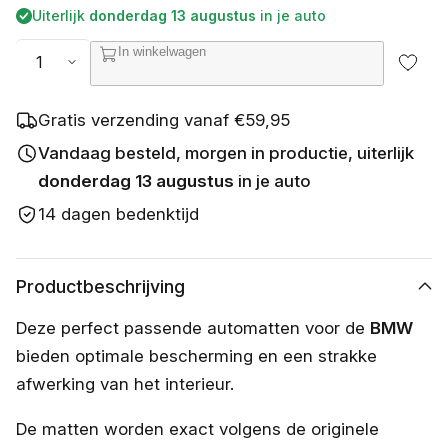
b
prijs
Uiterlijk
donderdag 13 augustus
in je auto
e
s
Aantal
In winkelwagen
c
h
i
k
Gratis verzending vanaf €59,95
b
a
Vandaag besteld, morgen in productie, uiterlijk
a
donderdag 13 augustus
in je auto
r
14 dagen bedenktijd
Productbeschrijving
Deze perfect passende automatten voor de
BMW
bieden optimale bescherming en een strakke
afwerking van het interieur.
De matten worden exact volgens de originele