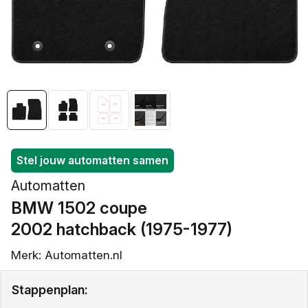
openen
in
galerieweergave
Stel jouw automatten samen
Automatten
BMW 1502 coupe
/
2002 hatchback (1975-1977)
Merk: Automatten.nl
Stappenplan: