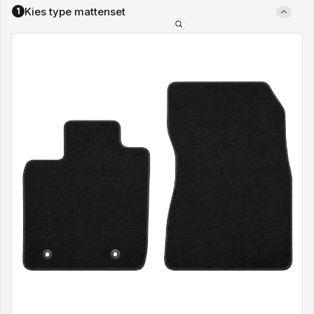
Kies type mattenset
1
Type
mattenset: