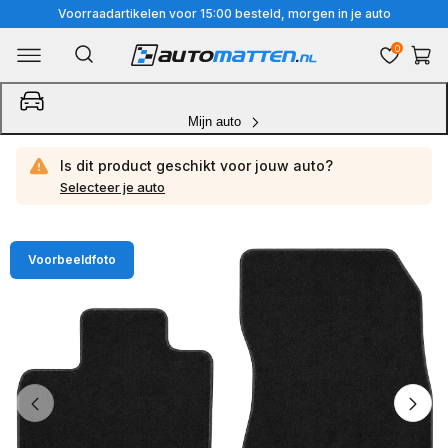
Meteen
Voorraadartikelen voor 15:00 besteld, morgen in je auto
naar
0
Winkelwa
de
content
Mijn auto
Is dit product geschikt voor jouw
auto?
Selecteer je auto
Ga
Voorbeeldfoto
direct
naar
productinformatie
van
1
/
4
1
van
media