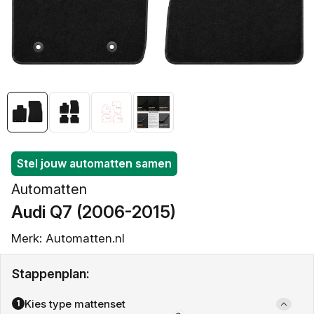
openen
in
galerieweergave
Stel jouw automatten samen
Automatten
Audi Q7 (2006-2015)
Merk: Automatten.nl
Stappenplan:
Kies type mattenset
1