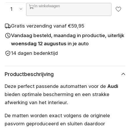
s
Aantal
In winkelwagen
c
h
i
k
Gratis verzending vanaf €59,95
b
a
Vandaag besteld, maandag in productie, uiterlijk
a
woensdag 12 augustus
in je auto
r
14 dagen bedenktijd
Productbeschrijving
Deze perfect passende automatten voor de
Audi
bieden optimale bescherming en een strakke
afwerking van het interieur.
De matten worden exact volgens de originele
pasvorm geproduceerd en sluiten daardoor