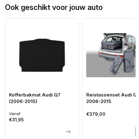
Ook geschikt voor jouw auto
Kofferbakmat Audi Q7
Reistassenset Audi Q7
(2006-2015)
2006-2015
Vanaf
Normale
Normale
€379,00
€31,95
prijs
prijs