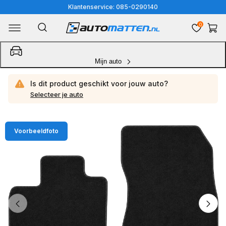
Meteen
Klantenservice: 085-0290140
naar
0
Winkelwa
de
content
Mijn auto
Is dit product geschikt voor jouw
auto?
Selecteer je auto
Ga
Voorbeeldfoto
direct
naar
productinformatie
van
1
/
4
1
van
media