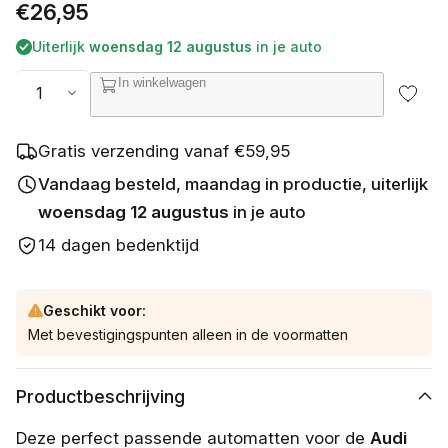
e
Normale
€26,95
t
b
prijs
Uiterlijk
woensdag 12 augustus
in je auto
e
s
Aantal
In winkelwagen
c
h
i
k
Gratis verzending vanaf €59,95
b
a
Vandaag besteld, maandag in productie, uiterlijk
a
woensdag 12 augustus
in je auto
r
14 dagen bedenktijd
Geschikt voor:
Met bevestigingspunten alleen in de voormatten
Productbeschrijving
Deze perfect passende automatten voor de
Audi