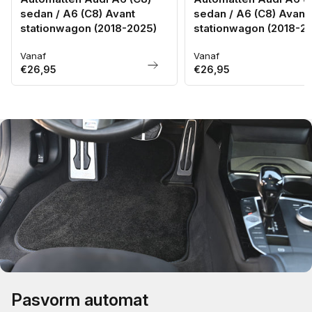
sedan / A6 (C8) Avant
sedan / A6 (C8) Avant
stationwagon (2018-2025)
stationwagon (2018-2
Vanaf
Vanaf
Normale
Normale
€26,95
€26,95
prijs
prijs
Pasvorm automat