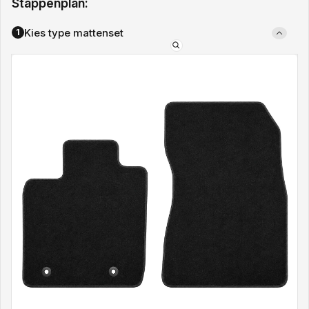
Stappenplan:
Kies type mattenset
1
Type
mattenset: