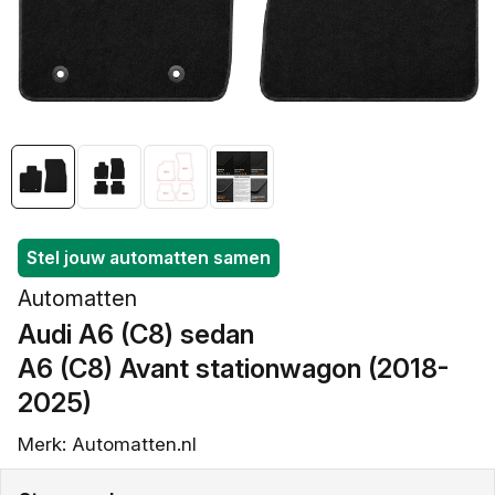
openen
in
galerieweergave
Stel jouw automatten samen
Automatten
Audi A6 (C8) sedan
/
A6 (C8) Avant stationwagon (2018-
2025)
Merk: Automatten.nl