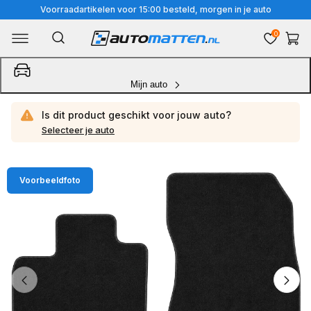
Meteen
Voorraadartikelen voor 15:00 besteld, morgen in je auto
naar
0
Winkelwa
de
content
Mijn auto
Is dit product geschikt voor jouw
auto?
Selecteer je auto
Ga
Voorbeeldfoto
direct
naar
productinformatie
van
1
/
4
1
van
media