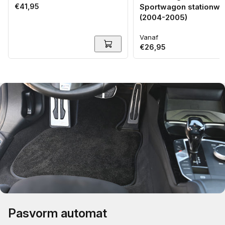
Normale
€41,95
Sportwagon stationw
prijs
(2004-2005)
Vanaf
Normale
€26,95
prijs
Pasvorm automat