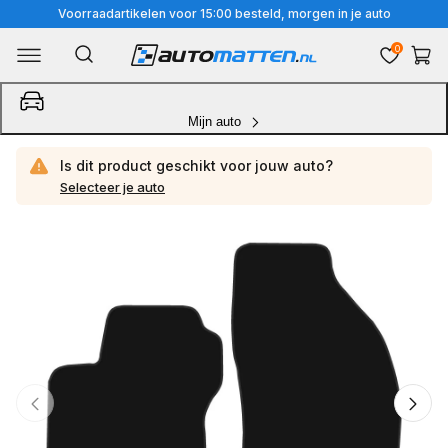
Meteen
Voorraadartikelen voor 15:00 besteld, morgen in je auto
naar
0
Winkelwa
de
content
Mijn auto
Is dit product geschikt voor jouw
auto?
Selecteer je auto
Ga
direct
naar
productinformatie
van
1
/
3
1
van
media