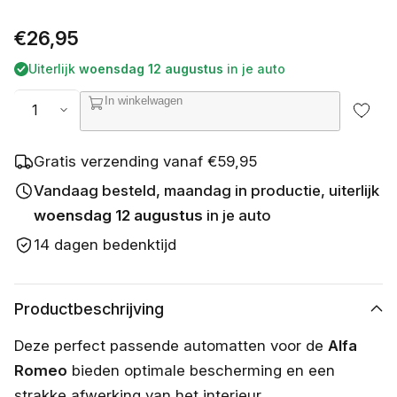
i
e
Normale
€26,95
t
b
prijs
Uiterlijk
woensdag 12 augustus
in je auto
e
s
Aantal
In winkelwagen
c
h
i
k
Gratis verzending vanaf €59,95
b
a
Vandaag besteld, maandag in productie, uiterlijk
a
woensdag 12 augustus
in je auto
r
14 dagen bedenktijd
Productbeschrijving
Deze perfect passende automatten voor de
Alfa
Romeo
bieden optimale bescherming en een
strakke afwerking van het interieur.