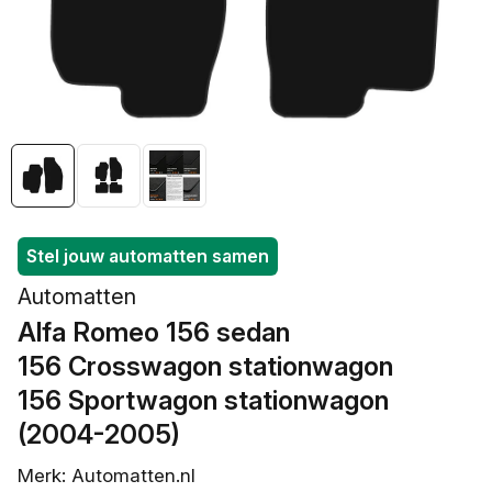
openen
in
galerieweergave
Stel jouw automatten samen
Automatten
Alfa Romeo 156 sedan
/
156 Crosswagon stationwagon
/
156 Sportwagon stationwagon
(2004-2005)
Merk: Automatten.nl