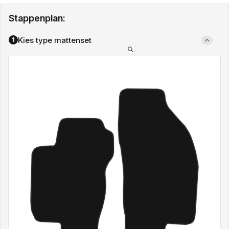
Stappenplan:
Kies type mattenset
1
Type
mattenset: