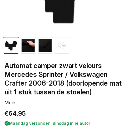
openen
in
galerieweergave
Automat camper zwart velours
Mercedes Sprinter / Volkswagen
Crafter 2006-2018 (doorlopende mat
uit 1 stuk tussen de stoelen)
Merk:
Normale
€64,95
prijs
Maandag verzonden,
dinsdag
in je auto!