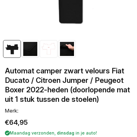
openen
in
galerieweergave
Automat camper zwart velours Fiat
Ducato / Citroen Jumper / Peugeot
Boxer 2022-heden (doorlopende mat
uit 1 stuk tussen de stoelen)
Merk:
Normale
€64,95
prijs
Maandag verzonden,
dinsdag
in je auto!