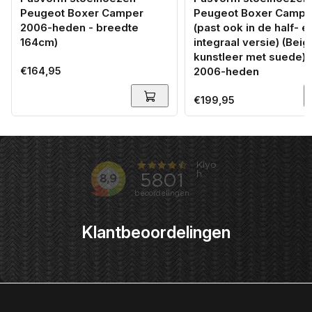
Peugeot Boxer Camper
Peugeot Boxer Campe
2006-heden - breedte
(past ook in de half- e
164cm)
integraal versie) (Beig
kunstleer met suede) 
Normale
€164,95
2006-heden
prijs
Normale
€199,95
prijs
Klantbeoordelingen