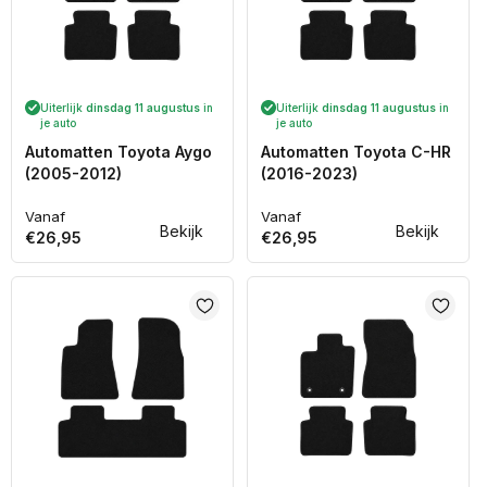
Uiterlijk
dinsdag 11 augustus
in
Uiterlijk
dinsdag 11 augustus
in
je auto
je auto
Automatten Toyota Aygo
Automatten Toyota C-HR
(2005-2012)
(2016-2023)
Vanaf
Vanaf
Normale
Normale
Bekijk
Bekijk
€26,95
€26,95
prijs
prijs