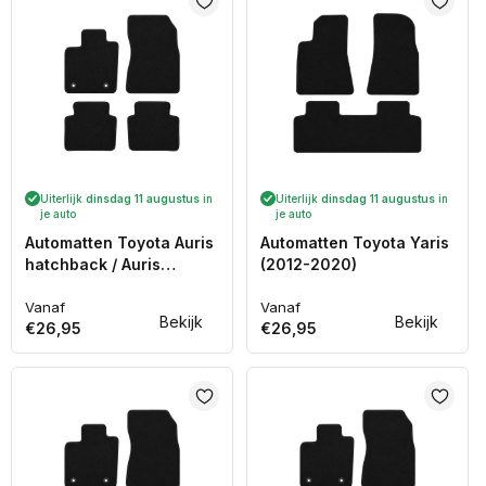
Uiterlijk
dinsdag 11 augustus
in
Uiterlijk
dinsdag 11 augustus
in
je auto
je auto
Automatten Toyota Auris
Automatten Toyota Yaris
hatchback / Auris
(2012-2020)
stationwagon (2013-
2019)
Vanaf
Vanaf
Normale
Normale
Bekijk
Bekijk
€26,95
€26,95
prijs
prijs