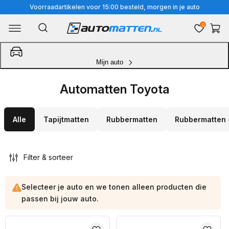
Meteen
Voorraadartikelen voor 15:00 besteld, morgen in je auto
naar
0
Winkelwa
de
content
Mijn auto
Automatten Toyota
Alle
Tapijtmatten
Rubbermatten
Rubbermatten 
Filter & sorteer
Selecteer je auto en we tonen alleen producten die
passen bij jouw auto.