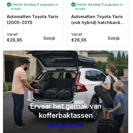
Uiterlijk
dinsdag 11 augustus
in
Uiterlijk
dinsdag 11 augustus
in
je auto
je auto
Automatten Toyota Yaris
Automatten Toyota Yaris
(2005-2011)
(ook hybrid) hatchback /
Yaris Cross suv (2021-
Vanaf
Heden)
Vanaf
Normale
Normale
Bekijk
Bekijk
€26,95
€26,95
prijs
prijs
Ervaar het gemak van
kofferbaktassen
Bekijk de collectie