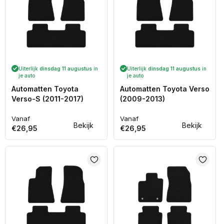
Uiterlijk
dinsdag 11 augustus
in
Uiterlijk
dinsdag 11 augustus
in
je auto
je auto
Automatten Toyota
Automatten Toyota Verso
Verso-S (2011-2017)
(2009-2013)
Vanaf
Vanaf
Normale
Normale
Bekijk
Bekijk
€26,95
€26,95
prijs
prijs