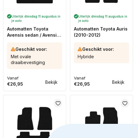
Uiterlijk
dinsdag 11 augustus
in
Uiterlijk
dinsdag 11 augustus
in
je auto
je auto
Automatten Toyota
Automatten Toyota Auris
Avensis sedan / Avensis
(2010-2012)
stationwagon (2009-
2019)
Geschikt voor:
Geschikt voor:
Met ovale
Hybride
draaibevestiging
Vanaf
Vanaf
Normale
Normale
Bekijk
Bekijk
€26,95
€26,95
prijs
prijs