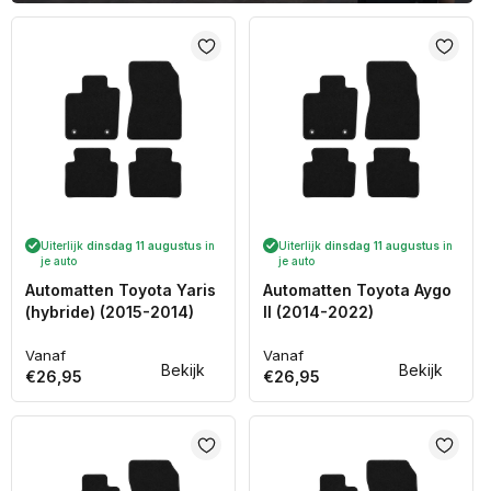
Uiterlijk
dinsdag 11 augustus
in
Uiterlijk
dinsdag 11 augustus
in
je auto
je auto
Automatten Toyota Yaris
Automatten Toyota Aygo
(hybride) (2015-2014)
II (2014-2022)
Vanaf
Vanaf
Normale
Normale
Bekijk
Bekijk
€26,95
€26,95
prijs
prijs