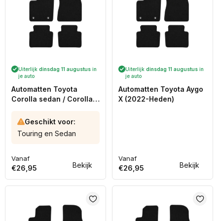
Uiterlijk
dinsdag 11 augustus
in
Uiterlijk
dinsdag 11 augustus
in
je auto
je auto
Automatten Toyota
Automatten Toyota Aygo
Corolla sedan / Corolla
X (2022-Heden)
stationwagon (2019-
Heden)
Geschikt voor:
Touring en Sedan
Vanaf
Vanaf
Normale
Normale
Bekijk
Bekijk
€26,95
€26,95
prijs
prijs