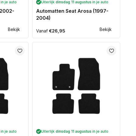
in je auto
Uiterlijk
dinsdag 11 augustus
in je auto
(2002-
Automatten Seat Arosa (1997-
2004)
Bekijk
Bekijk
Normale
€26,95
Vanaf
prijs
in je auto
Uiterlijk
dinsdag 11 augustus
in je auto