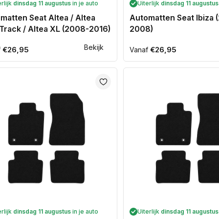
erlijk
dinsdag 11 augustus
in je auto
Uiterlijk
dinsdag 11 augustus
matten Seat Altea / Altea
Automatten Seat Ibiza 
Track / Altea XL (2008-2016)
2008)
Bekijk
ale
€26,95
Normale
€26,95
f
Vanaf
prijs
erlijk
dinsdag 11 augustus
in je auto
Uiterlijk
dinsdag 11 augustus