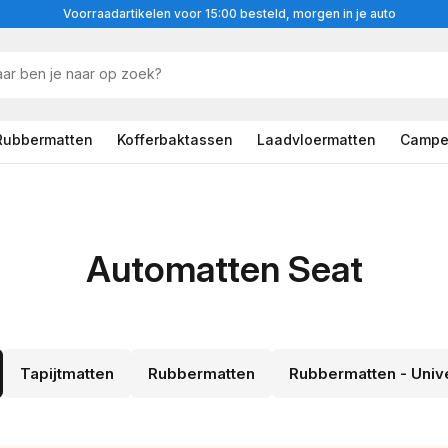
Voorraadartikelen voor 15:00 besteld, morgen in je auto
Rubbermatten
Kofferbaktassen
Laadvloermatten
Campe
Automatten Seat
Tapijtmatten
Rubbermatten
Rubbermatten - Univ