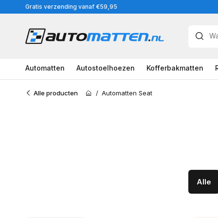
Meteen
Gratis verzending vanaf €59,95
naar
de
content
Automatten
Autostoelhoezen
Kofferbakmatten
Alle producten
/
Automatten Seat
Home
Alle