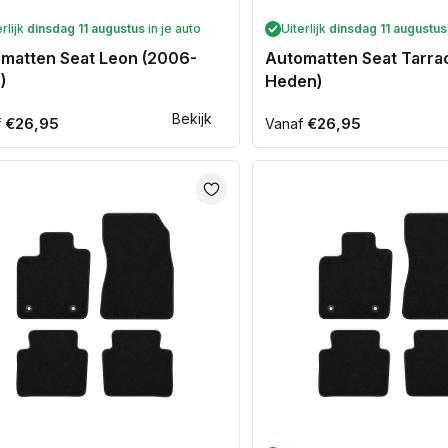
erlijk
dinsdag 11 augustus
in je auto
Uiterlijk
dinsdag 11 augustus
matten Seat Leon (2006-
Automatten Seat Tarra
)
Heden)
Bekijk
ale
€26,95
Normale
€26,95
f
Vanaf
prijs