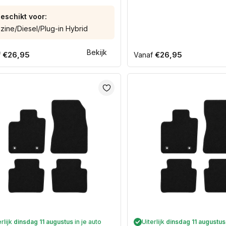
tstourer stationwagen /
 ST stationwagen (2012-
eschikt voor:
n)
zine/Diesel/Plug-in Hybrid
Bekijk
ale
€26,95
Normale
€26,95
f
Vanaf
prijs
erlijk
dinsdag 11 augustus
in je auto
Uiterlijk
dinsdag 11 augustus