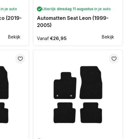
in je auto
Uiterlijk
dinsdag 11 augustus
in je auto
co (2019-
Automatten Seat Leon (1999-
2005)
Bekijk
Bekijk
Normale
€26,95
Vanaf
prijs