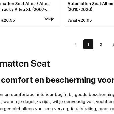
matten Seat Altea / Altea
Automatten Seat Alha
Track / Altea XL (2007-
(2010-2020)
8)
Bekijk
ale
€26,95
Normale
€26,95
f
Vanaf
prijs
1
2
matten Seat
comfort en bescherming voor 
n en comfortabel interieur begint bij goede bescherming
t, waarin je dagelijks rijdt, wil je eenvoudig vuil, vocht
rgen niet alleen voor een verzorgde uitstraling, maar o