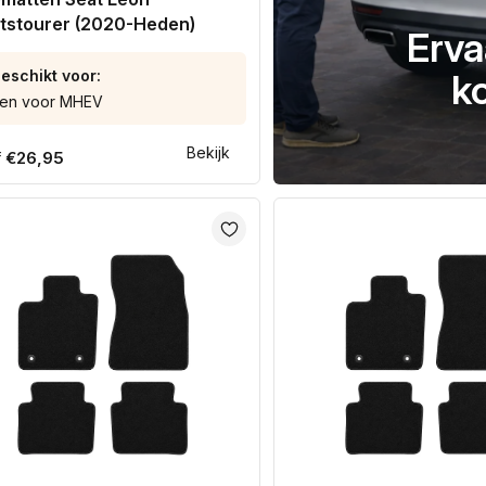
tstourer (2020-Heden)
Erva
eschikt voor:
k
een voor MHEV
Bekijk
ale
€26,95
f