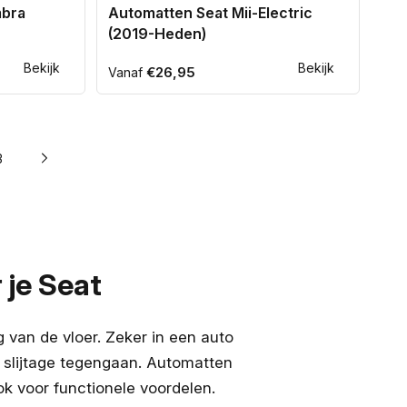
mbra
Automatten Seat Mii-Electric
(2019-Heden)
Bekijk
Bekijk
Normale
€26,95
Vanaf
prijs
3
je Seat
 van de vloer. Zeker in een auto
 en slijtage tegengaan. Automatten
ok voor functionele voordelen.