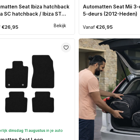
matten Seat Ibiza hatchback
Automatten Seat Mii 3-d
iza SC hatchback / Ibiza ST
5-deurs (2012-Heden)
ionwagon (2010-2017)
Bekijk
ale
€26,95
Normale
€26,95
f
Vanaf
prijs
erlijk
dinsdag 11 augustus
in je auto
matten Seat Leon