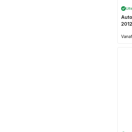
Uit
Auto
2012
Norm
Vana
prijs