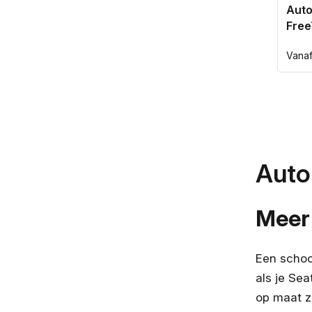
Auto
Free
200
Norm
Vana
prijs
Auto
Meer 
Een schoo
als je Sea
op maat zo