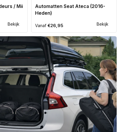
eurs / Mii
Automatten Seat Ateca (2016-
Heden)
Bekijk
Bekijk
Normale
€26,95
Vanaf
prijs