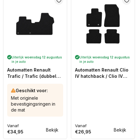
Uiterlijk
woensdag 12 augustus
Uiterlijk
woensdag 12 augustus
in je auto
in je auto
Automatten Renault
Automatten Renault Clio
Trafic / Trafic (dubbel
IV hatchback / Clio IV
cabine) (2014-Heden)
Estate stationwagon
(2013-2019)
Geschikt voor:
Met originele
bevestigingsringen in
de mat
Vanaf
Vanaf
Normale
Normale
Bekijk
Bekijk
€34,95
€26,95
prijs
prijs