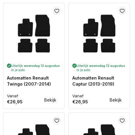
Uiterlijk
woensdag 12 augustus
Uiterlijk
woensdag 12 augustus
in je auto
in je auto
Automatten Renault
Automatten Renault
Twingo (2007-2014)
Captur (2013-2019)
Vanaf
Vanaf
Normale
Normale
Bekijk
Bekijk
€26,95
€26,95
prijs
prijs