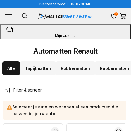
Meteen
Klantenservice: 085-0290140
naar
0
Winkelwa
de
content
Mijn auto
Automatten Renault
Alle
Tapijtmatten
Rubbermatten
Rubbermatten 
Filter & sorteer
Selecteer je auto en we tonen alleen producten die
passen bij jouw auto.