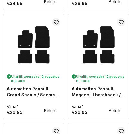
Bekijk
Bekijk
€34,95
€26,95
prijs
prijs
Uiterlijk
woensdag 12 augustus
Uiterlijk
woensdag 12 augustus
in je auto
in je auto
Automatten Renault
Automatten Renault
Grand Scenic / Scenic
Megane III hatchback /
(2009-2016)
Megane III stationwagon
Vanaf
(2009-2016)
Vanaf
Normale
Normale
Bekijk
Bekijk
€26,95
€26,95
prijs
prijs