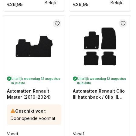
Bekijk
Bekijk
€26,95
€26,95
prijs
prijs
Uiterlijk
woensdag 12 augustus
Uiterlijk
woensdag 12 augustus
in je auto
in je auto
Automatten Renault
Automatten Renault Clio
Master (2010-2024)
III hatchback / Clio III
Estate stationwagon
(2007-2012)
Geschikt voor:
Doorlopende voormat
Vanaf
Vanaf
Normale
Normale