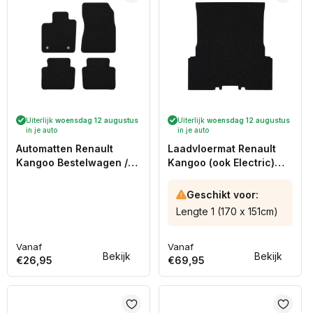
Uiterlijk
woensdag 12 augustus
Uiterlijk
woensdag 12 augustus
in je auto
in je auto
Automatten Renault
Laadvloermat Renault
Kangoo Bestelwagen /
Kangoo (ook Electric)
Kangoo mpv (2008-
(2021-heden)
2021)
Geschikt voor:
Lengte 1 (170 x 151cm)
Vanaf
Vanaf
Normale
Normale
Bekijk
Bekijk
€26,95
€69,95
prijs
prijs