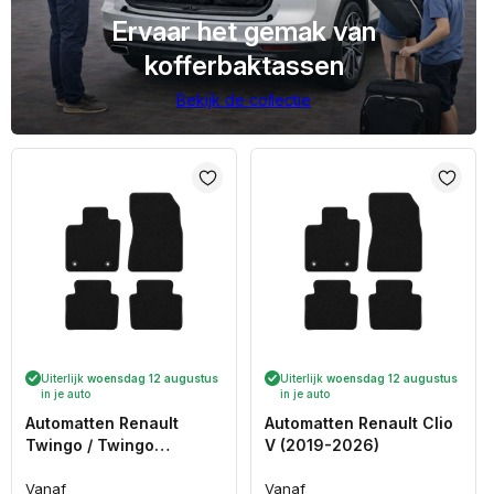
Ervaar het gemak van
kofferbaktassen
Bekijk de collectie
Uiterlijk
woensdag 12 augustus
Uiterlijk
woensdag 12 augustus
in je auto
in je auto
Automatten Renault
Automatten Renault Clio
Twingo / Twingo
V (2019-2026)
(electric) (2014-2025)
Vanaf
Vanaf
Normale
Normale