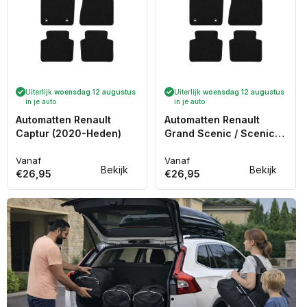
Uiterlijk
woensdag 12 augustus
Uiterlijk
woensdag 12 augustus
in je auto
in je auto
Automatten Renault
Automatten Renault
Captur (2020-Heden)
Grand Scenic / Scenic
(2016-2023)
Vanaf
Vanaf
Normale
Normale
Bekijk
Bekijk
€26,95
€26,95
prijs
prijs