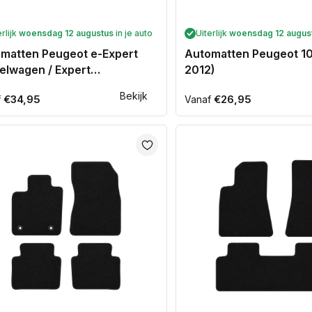
erlijk
woensdag 12 augustus
in je auto
Uiterlijk
woensdag 12 augus
matten Peugeot e-Expert
Automatten Peugeot 1
elwagen / Expert
2012)
elwagen / Expert Traveller
Bekijk
ale
€34,95
Normale
€26,95
f
Vanaf
(2016-heden)
prijs