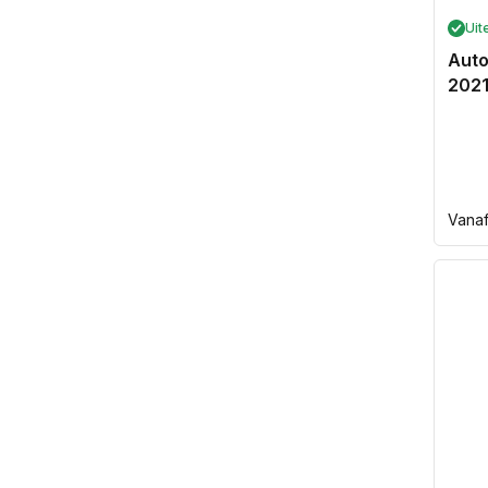
Uit
Auto
2021
Norm
Vana
prijs