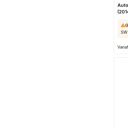
Auto
(201
G
SW 
Norm
Vana
prijs