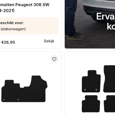
matten Peugeot 308 SW
4-2021)
Erva
eschikt voor:
k
(stationwagen)
Bekijk
ale
€26,95
f