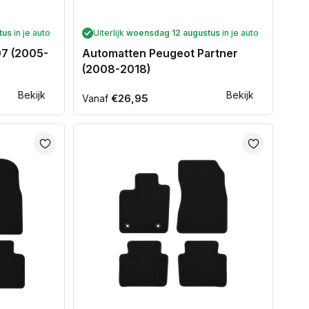
tus
in je auto
Uiterlijk
woensdag 12 augustus
in je auto
07 (2005-
Automatten Peugeot Partner
(2008-2018)
Bekijk
Bekijk
Normale
€26,95
Vanaf
prijs