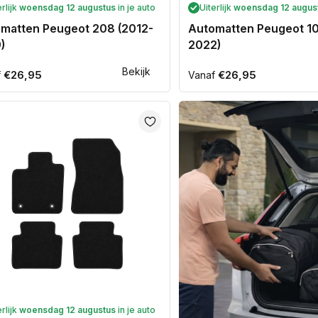
erlijk
woensdag 12 augustus
in je auto
Uiterlijk
woensdag 12 augus
matten Peugeot 208 (2012-
Automatten Peugeot 10
)
2022)
Bekijk
ale
€26,95
Normale
€26,95
f
Vanaf
prijs
erlijk
woensdag 12 augustus
in je auto