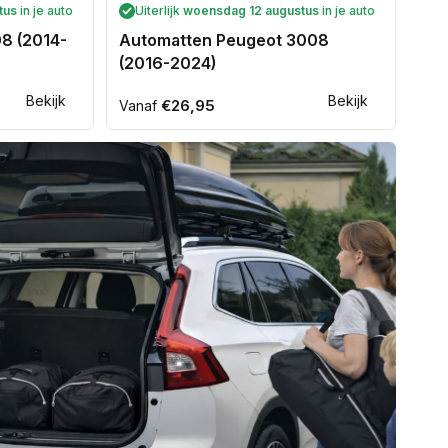
tus
in je auto
Uiterlijk
woensdag 12 augustus
in je auto
8 (2014-
Automatten Peugeot 3008
(2016-2024)
Bekijk
Bekijk
Normale
€26,95
Vanaf
prijs