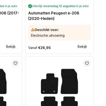
tus
in je auto
Uiterlijk
woensdag 12 augustus
in je auto
008 (2017-
Automatten Peugeot e-208
(2020-Heden)
Geschikt voor:
Electrische uitvoering
Bekijk
Bekijk
Normale
€26,95
Vanaf
prijs