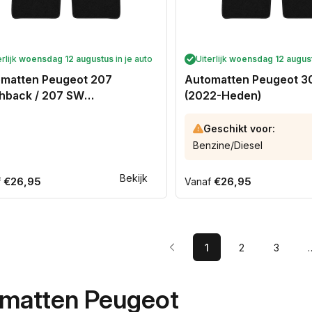
erlijk
woensdag 12 augustus
in je auto
Uiterlijk
woensdag 12 augus
matten Peugeot 207
Automatten Peugeot 
hback / 207 SW
(2022-Heden)
ionwagon (2007-2012)
Geschikt voor:
Benzine/Diesel
Bekijk
ale
€26,95
Normale
€26,95
f
Vanaf
prijs
1
2
3
matten Peugeot