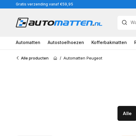
Meteen
Gratis verzending vanaf €59,95
naar
de
content
Automatten
Autostoelhoezen
Kofferbakmatten
Alle producten
/
Automatten Peugeot
Home
Alle