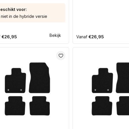
eschikt voor:
 niet in de hybride versie
Bekijk
ale
€26,95
Normale
€26,95
f
Vanaf
prijs