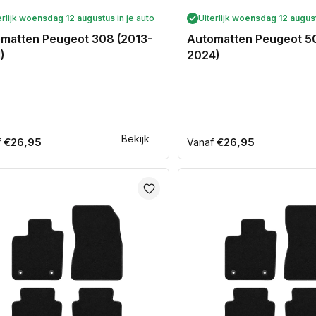
erlijk
woensdag 12 augustus
in je auto
Uiterlijk
woensdag 12 augus
matten Peugeot 308 (2013-
Automatten Peugeot 5
)
2024)
Bekijk
ale
€26,95
Normale
€26,95
f
Vanaf
prijs