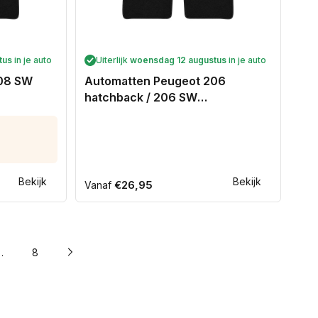
tus
in je auto
Uiterlijk
woensdag 12 augustus
in je auto
308 SW
Automatten Peugeot 206
hatchback / 206 SW
stationwagon / 206+ hatchback
(2009-2007)
Bekijk
Bekijk
Normale
€26,95
Vanaf
prijs
…
8