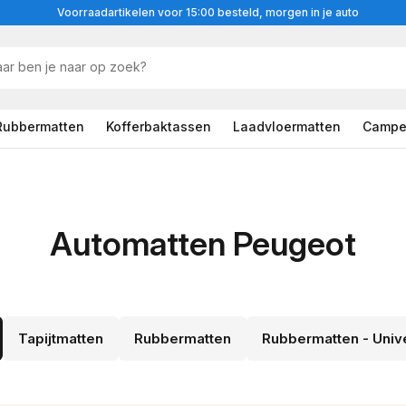
Voorraadartikelen voor 15:00 besteld, morgen in je auto
Rubbermatten
Kofferbaktassen
Laadvloermatten
Campe
Automatten Peugeot
Tapijtmatten
Rubbermatten
Rubbermatten - Univ