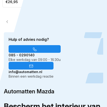
Bekijk
Bekijk
€26,95
€26,95
prijs
prijs
1
2
3
4
Hulp of advies nodig?
085 - 0290140
Elke werkdag van 09:00 - 16:30u
info@automatten.nl
Binnen een werkdag reactie
Automatten Mazda
Bescherm het interieur van