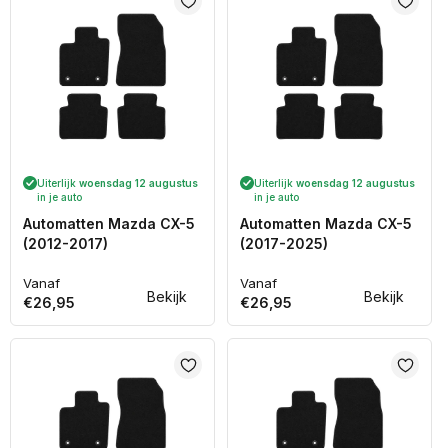
Uiterlijk
woensdag 12 augustus
Uiterlijk
woensdag 12 augustus
in je auto
in je auto
Automatten Mazda CX-5
Automatten Mazda CX-5
(2012-2017)
(2017-2025)
Vanaf
Vanaf
Normale
Normale
Bekijk
Bekijk
€26,95
€26,95
prijs
prijs