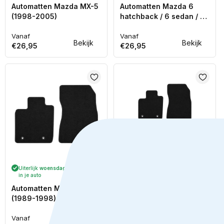
Automatten Mazda MX-5
Automatten Mazda 6
(1998-2005)
hatchback / 6 sedan / 6
stationwagon (2008-
Vanaf
2013)
Vanaf
Normale
Normale
Bekijk
Bekijk
€26,95
€26,95
prijs
prijs
Uiterlijk
woensdag 12 augustus
Uiterlijk
woensdag 12 augustus
in je auto
in je auto
Automatten Mazda MX-5
Automatten Mazda 3
(1989-1998)
hatchback / 3 sedan
(2009-2013)
Vanaf
Vanaf
Normale
Normale