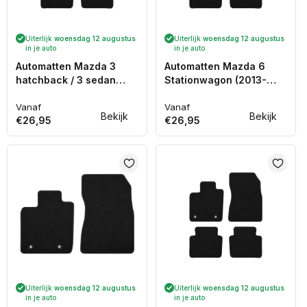
Uiterlijk
woensdag 12 augustus
Uiterlijk
woensdag 12 augustus
in je auto
in je auto
Automatten Mazda 3
Automatten Mazda 6
hatchback / 3 sedan
Stationwagon (2013-
(2019-Heden)
Heden)
Vanaf
Vanaf
Normale
Normale
Bekijk
Bekijk
€26,95
€26,95
prijs
prijs
Uiterlijk
woensdag 12 augustus
Uiterlijk
woensdag 12 augustus
in je auto
in je auto