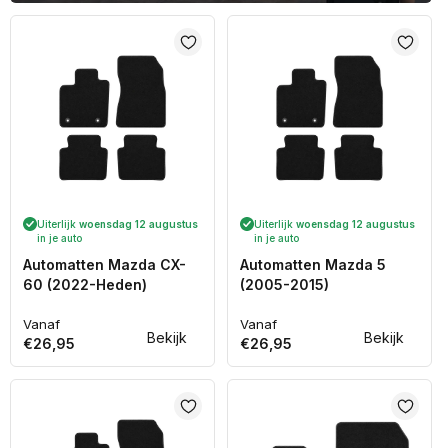
Uiterlijk
woensdag 12 augustus
Uiterlijk
woensdag 12 augustus
in je auto
in je auto
Automatten Mazda CX-
Automatten Mazda 5
60 (2022-Heden)
(2005-2015)
Vanaf
Vanaf
Normale
Normale
Bekijk
Bekijk
€26,95
€26,95
prijs
prijs