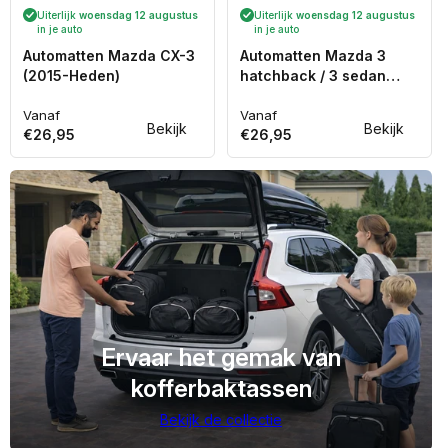
Uiterlijk
woensdag 12 augustus
Uiterlijk
woensdag 12 augustus
in je auto
in je auto
Automatten Mazda CX-3
Automatten Mazda 3
(2015-Heden)
hatchback / 3 sedan
(2013-2019)
Vanaf
Vanaf
Normale
Normale
Bekijk
Bekijk
€26,95
€26,95
prijs
prijs
Ervaar het gemak van
kofferbaktassen
Bekijk de collectie