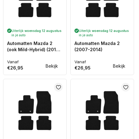
Uiterlijk
woensdag 12 augustus
Uiterlijk
woensdag 12 augustus
in je auto
in je auto
Automatten Mazda 2
Automatten Mazda 2
(ook Mild-Hybrid) (2015-
(2007-2014)
Heden)
Vanaf
Vanaf
Normale
Normale
Bekijk
Bekijk
€26,95
€26,95
prijs
prijs