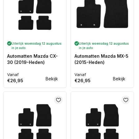
Uiterlijk
woensdag 12 augustus
Uiterlijk
woensdag 12 augustus
in je auto
in je auto
Automatten Mazda CX-
Automatten Mazda MX-5
30 (2019-Heden)
(2015-Heden)
Vanaf
Vanaf
Normale
Normale
Bekijk
Bekijk
€26,95
€26,95
prijs
prijs