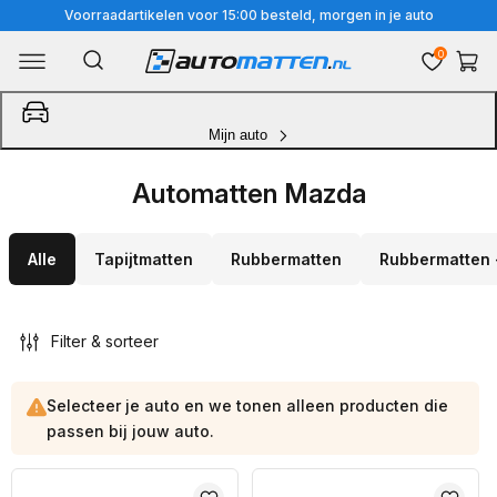
Meteen
Voorraadartikelen voor 15:00 besteld, morgen in je auto
naar
0
Winkelwa
de
content
Mijn auto
Automatten Mazda
Alle
Tapijtmatten
Rubbermatten
Rubbermatten 
Filter & sorteer
Selecteer je auto en we tonen alleen producten die
passen bij jouw auto.