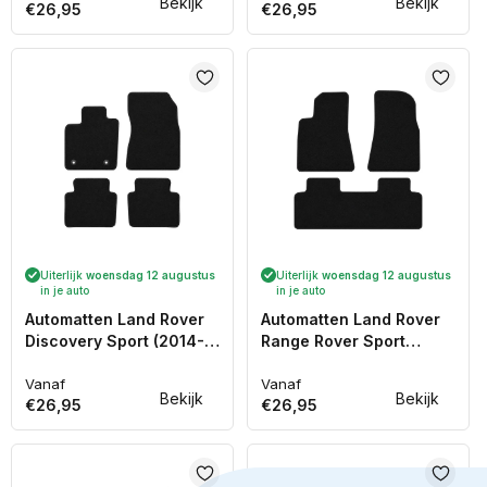
Bekijk
Bekijk
€26,95
€26,95
prijs
prijs
Uiterlijk
woensdag 12 augustus
Uiterlijk
woensdag 12 augustus
in je auto
in je auto
Automatten Land Rover
Automatten Land Rover
Discovery Sport (2014-
Range Rover Sport
2019)
(2014-2022)
Vanaf
Vanaf
Normale
Normale
Bekijk
Bekijk
€26,95
€26,95
prijs
prijs