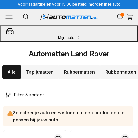
Meteen
Voorraadartikelen voor 15:00 besteld, morgen in je auto
naar
0
Winkelwa
de
content
Mijn auto
Automatten Land Rover
Alle
Tapijtmatten
Rubbermatten
Rubbermatten 
Filter & sorteer
Selecteer je auto en we tonen alleen producten die
passen bij jouw auto.