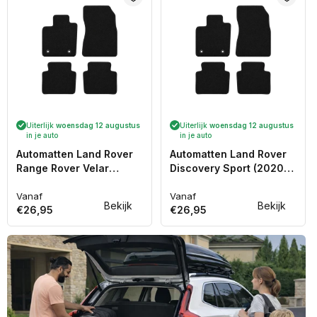
Uiterlijk
woensdag 12 augustus
Uiterlijk
woensdag 12 augustus
in je auto
in je auto
Automatten Land Rover
Automatten Land Rover
Range Rover Velar
Discovery Sport (2020-
(2017-Heden)
Heden)
Vanaf
Vanaf
Normale
Normale
Bekijk
Bekijk
€26,95
€26,95
prijs
prijs