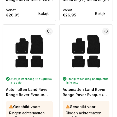
(1999-1998)
Vanaf
Vanaf
Normale
Normale
Bekijk
Bekijk
€26,95
€26,95
prijs
prijs
Uiterlijk
woensdag 12 augustus
Uiterlijk
woensdag 12 augustus
in je auto
in je auto
Automatten Land Rover
Automatten Land Rover
Range Rover Evoque
Range Rover Evoque /
(2015-2019)
Range Rover Evoque
Coupe (2011-2015)
Geschikt voor:
Geschikt voor:
Ringen achtermatten
Ringen achtermatten