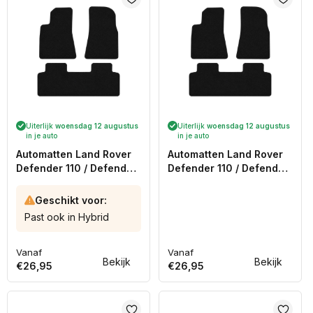
Uiterlijk
woensdag 12 augustus
Uiterlijk
woensdag 12 augustus
in je auto
in je auto
Automatten Land Rover
Automatten Land Rover
Defender 110 / Defender
Defender 110 / Defender
130 / Defender 90 (2021-
90 (2007-2020)
Heden)
Geschikt voor:
Past ook in Hybrid
Vanaf
Vanaf
Normale
Normale
Bekijk
Bekijk
€26,95
€26,95
prijs
prijs