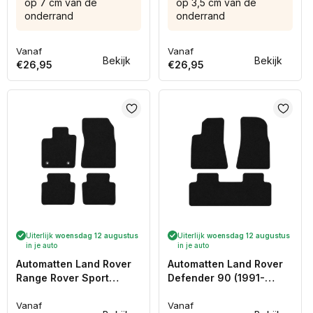
op 7 cm van de
op 3,5 cm van de
onderrand
onderrand
Vanaf
Vanaf
Normale
Normale
Bekijk
Bekijk
€26,95
€26,95
prijs
prijs
Uiterlijk
woensdag 12 augustus
Uiterlijk
woensdag 12 augustus
in je auto
in je auto
Automatten Land Rover
Automatten Land Rover
Range Rover Sport
Defender 90 (1991-
(2022-Heden)
2007)
Vanaf
Vanaf
Normale
Normale