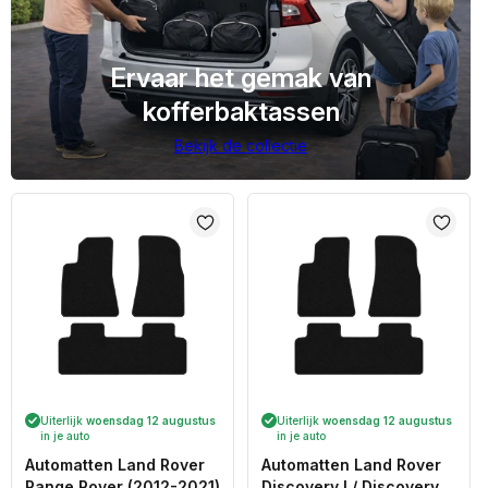
Ervaar het gemak van
kofferbaktassen
Bekijk de collectie
Uiterlijk
woensdag 12 augustus
Uiterlijk
woensdag 12 augustus
in je auto
in je auto
Automatten Land Rover
Automatten Land Rover
Range Rover (2012-2021)
Discovery I / Discovery II