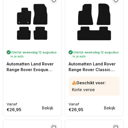
Uiterlijk
woensdag 12 augustus
Uiterlijk
woensdag 12 augustus
in je auto
in je auto
Automatten Land Rover
Automatten Land Rover
Range Rover Evoque
Range Rover Classic
(2019-Heden)
(1970-1996)
Geschikt voor:
Korte versie
Vanaf
Vanaf
Normale
Normale
Bekijk
Bekijk
€26,95
€26,95
prijs
prijs