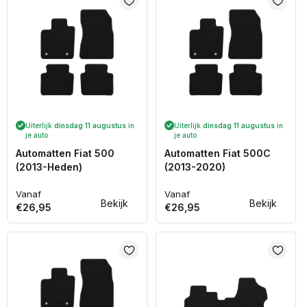
Uiterlijk
dinsdag 11 augustus
in
Uiterlijk
dinsdag 11 augustus
in
je auto
je auto
Automatten Fiat 500
Automatten Fiat 500C
(2013-Heden)
(2013-2020)
Vanaf
Vanaf
Normale
Normale
Bekijk
Bekijk
€26,95
€26,95
prijs
prijs