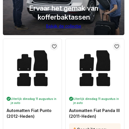
Ervaar het gemak van
kofferbaktassen
Bekijk de collectie
Uiterlijk
dinsdag 11 augustus
in
Uiterlijk
dinsdag 11 augustus
in
je auto
je auto
Automatten Fiat Punto
Automatten Fiat Panda III
(2012-Heden)
(2011-Heden)