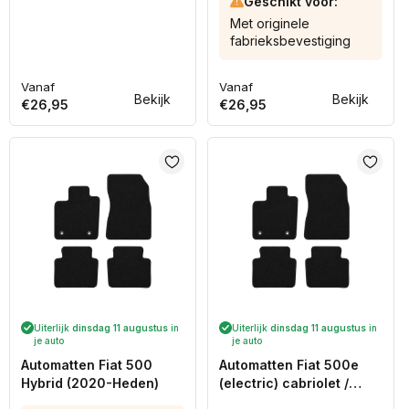
Geschikt voor:
Met originele
fabrieksbevestiging
Vanaf
Vanaf
Normale
Normale
Bekijk
Bekijk
€26,95
€26,95
prijs
prijs
Uiterlijk
dinsdag 11 augustus
in
Uiterlijk
dinsdag 11 augustus
in
je auto
je auto
Automatten Fiat 500
Automatten Fiat 500e
Hybrid (2020-Heden)
(electric) cabriolet /
500e (electric)