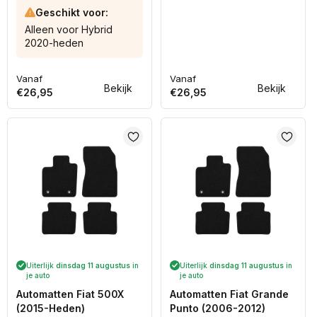
hatchback (2021-Heden)
Geschikt voor:
Alleen voor Hybrid
2020-heden
Vanaf
Vanaf
Normale
Normale
Bekijk
Bekijk
€26,95
€26,95
prijs
prijs
Uiterlijk
dinsdag 11 augustus
in
Uiterlijk
dinsdag 11 augustus
in
je auto
je auto
Automatten Fiat 500X
Automatten Fiat Grande
(2015-Heden)
Punto (2006-2012)