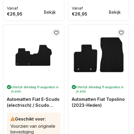
Vanaf
Vanaf
Normale
Normale
Bekijk
Bekijk
€26,95
€26,95
prijs
prijs
Uiterlijk
dinsdag 11 augustus
in
Uiterlijk
dinsdag 11 augustus
in
je auto
je auto
Automatten Fiat E-Scudo
Automatten Fiat Topolino
(electrisch) / Scudo
(2023-Heden)
(2022-Heden)
Geschikt voor:
Voorzien van originele
bevestiging