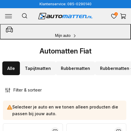
Meteen
Klantenservice: 085-0290140
naar
0
Winkelwa
de
content
Mijn auto
Automatten Fiat
Alle
Tapijtmatten
Rubbermatten
Rubbermatten 
Filter & sorteer
Selecteer je auto en we tonen alleen producten die
passen bij jouw auto.