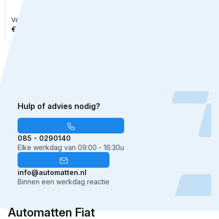
Vanaf
Vanaf
Normale
Normale
Bekijk
Bekijk
€26,95
€26,95
prijs
prijs
1
2
3
…
7
Hulp of advies nodig?
085 - 0290140
Elke werkdag van 09:00 - 16:30u
info@automatten.nl
Binnen een werkdag reactie
Automatten Fiat