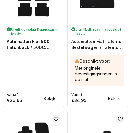
Uiterlijk
dinsdag 11 augustus
in
Uiterlijk
dinsdag 11 augustus
in
je auto
je auto
Automatten Fiat 500
Automatten Fiat Talento
hatchback / 500C
Bestelwagen / Talento
cabriolet (2010-2013)
(dubbel cabine)
Bestelwagen / Talento
Geschikt voor:
Combi mpv (2016-
Met originele
Heden)
bevestigingsringen in
de mat
Vanaf
Vanaf
Normale
Normale
Bekijk
Bekijk
€26,95
€34,95
prijs
prijs