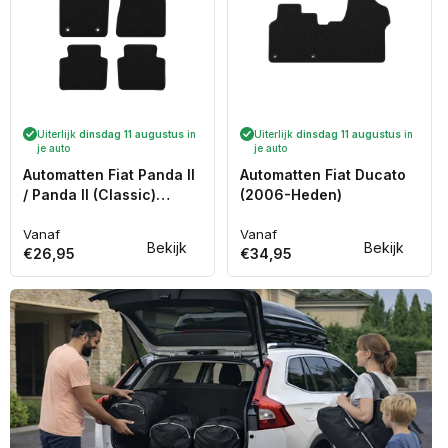
Uiterlijk
dinsdag 11 augustus
in
Uiterlijk
dinsdag 11 augustus
in
je auto
je auto
Automatten Fiat Panda II
Automatten Fiat Ducato
/ Panda II (Classic)
(2006-Heden)
(2003-2012)
Vanaf
Vanaf
Normale
Normale
Bekijk
Bekijk
€26,95
€34,95
prijs
prijs