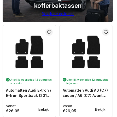
kofferbaktassen
Bekijk de collectie
Uiterlijk
woensdag 12 augustus
Uiterlijk
woensdag 12 augustus
in je auto
in je auto
Automatten Audi E-tron /
Automatten Audi A6 (C7)
E-tron Sportback (2019-
sedan / A6 (C7) Avant
2023)
stationwagon (2011-
Vanaf
2018)
Vanaf
Normale
Normale
Bekijk
Bekijk
€26,95
€26,95
prijs
prijs