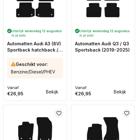
Uiterlijk
woensdag 12 augustus
Uiterlijk
woensdag 12 augustus
in je auto
in je auto
Automatten Audi A3 (8V)
Automatten Audi Q3 / Q3
Sportback hatchback /
Sportsback (2019-2025)
A3 (8Y) sedan / A3 (8Y)
Allstreet hatchback / A3
Geschikt voor:
(8Y) Sportback
Benzine/Diesel/PHEV
hatchback (2025-2020)
Vanaf
Vanaf
Normale
Normale
Bekijk
Bekijk
€26,95
€26,95
prijs
prijs