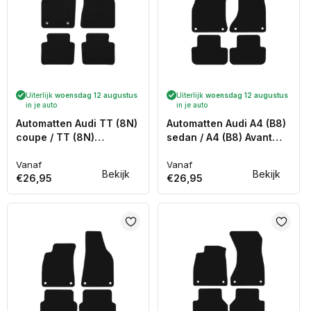
Uiterlijk
woensdag 12 augustus
Uiterlijk
woensdag 12 augustus
in je auto
in je auto
Automatten Audi TT (8N)
Automatten Audi A4 (B8)
coupe / TT (8N)
sedan / A4 (B8) Avant
Roadster cabriolet
stationwagon (2008-
(1999-2006)
Vanaf
2015)
Vanaf
Normale
Normale
Bekijk
Bekijk
€26,95
€26,95
prijs
prijs