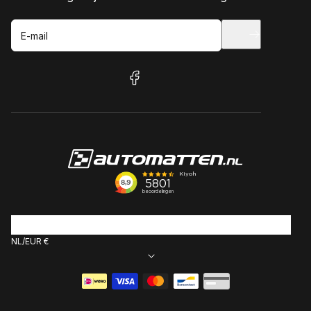
E-mail
facebook
NL
EUR €
Betaalmethoden