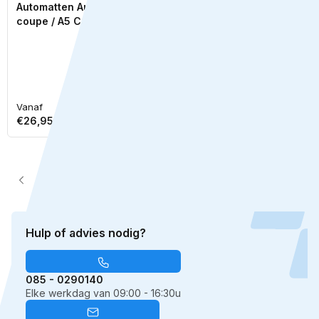
Automatten Audi A5
Automatten Audi A3 (8Y)
coupe / A5 Cabriolet
sedan / A3 (8Y) Allstreet
cabriolet (2009-2016)
hatchback / A3 (8Y)
Sportback hatchback
Geschikt voor:
(2020-Heden)
MHEV (mild hybrid)
Vanaf
Vanaf
Normale
Normale
Bekijk
Bekijk
€26,95
€26,95
prijs
prijs
1
2
3
…
6
Hulp of advies nodig?
085 - 0290140
Elke werkdag van 09:00 - 16:30u