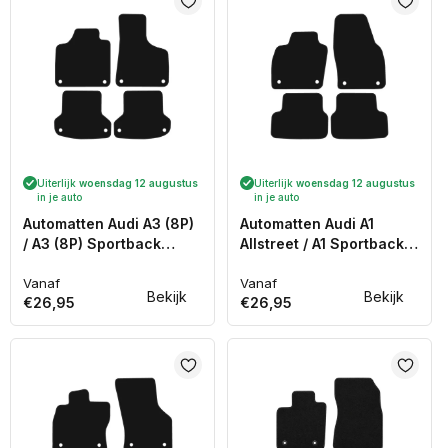
Uiterlijk
woensdag 12 augustus
Uiterlijk
woensdag 12 augustus
in je auto
in je auto
Automatten Audi A3 (8P)
Automatten Audi A1
/ A3 (8P) Sportback
Allstreet / A1 Sportback
(2004-2012)
(2025-Heden)
Vanaf
Vanaf
Normale
Normale
Bekijk
Bekijk
€26,95
€26,95
prijs
prijs