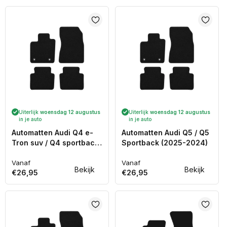
Uiterlijk
woensdag 12 augustus
Uiterlijk
woensdag 12 augustus
in je auto
in je auto
Automatten Audi Q4 e-
Automatten Audi Q5 / Q5
Tron suv / Q4 sportback
Sportback (2025-2024)
e-tron coupe (2021-
Heden)
Vanaf
Vanaf
Normale
Normale
Bekijk
Bekijk
€26,95
€26,95
prijs
prijs