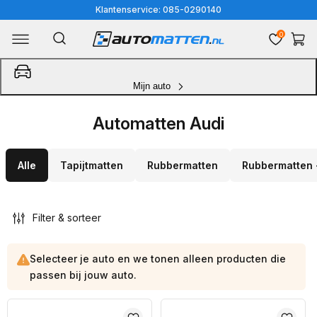
Meteen
Klantenservice: 085-0290140
naar
0
Winkelwa
de
content
Mijn auto
Automatten Audi
Alle
Tapijtmatten
Rubbermatten
Rubbermatten 
Filter & sorteer
Selecteer je auto en we tonen alleen producten die
passen bij jouw auto.