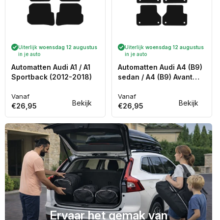
Uiterlijk
woensdag 12 augustus
Uiterlijk
woensdag 12 augustus
in je auto
in je auto
Automatten Audi A1 / A1
Automatten Audi A4 (B9)
Sportback (2012-2018)
sedan / A4 (B9) Avant
stationwagon (2015-
Vanaf
Heden)
Vanaf
Normale
Normale
Bekijk
Bekijk
€26,95
€26,95
prijs
prijs
Ervaar het gemak van