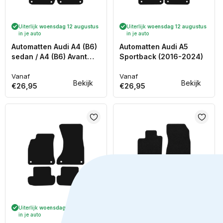
Uiterlijk
woensdag 12 augustus
Uiterlijk
woensdag 12 augustus
in je auto
in je auto
Automatten Audi A4 (B6)
Automatten Audi A5
sedan / A4 (B6) Avant
Sportback (2016-2024)
stationwagon / A4 (B7)
sedan / A4 (B7) Avant
Vanaf
Vanaf
Normale
Normale
Bekijk
Bekijk
€26,95
€26,95
stationwagon (2001-
prijs
prijs
2008)
Uiterlijk
woensdag 12 augustus
Uiterlijk
woensdag 12 augustus
in je auto
in je auto